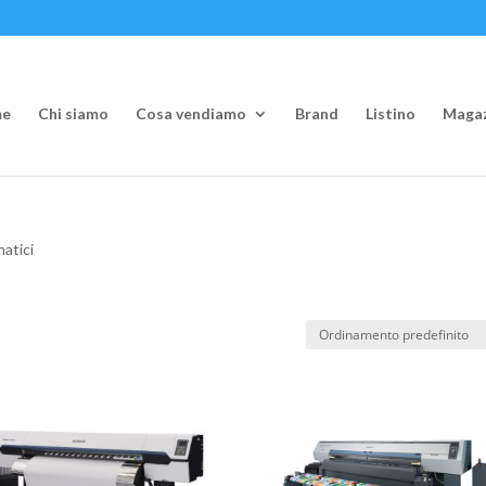
e
Chi siamo
Cosa vendiamo
Brand
Listino
Magaz
matici