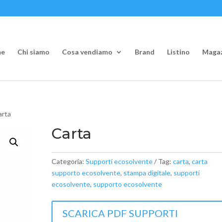
e
Chi siamo
Cosa vendiamo
Brand
Listino
Magaz
arta
Carta
Categoria:
Supporti ecosolvente
Tag:
carta
,
carta
supporto ecosolvente
,
stampa digitale
,
supporti
ecosolvente
,
supporto ecosolvente
SCARICA PDF SUPPORTI