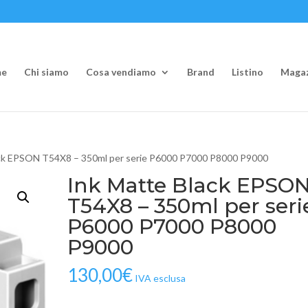
e
Chi siamo
Cosa vendiamo
Brand
Listino
Magaz
ack EPSON T54X8 – 350ml per serie P6000 P7000 P8000 P9000
Ink Matte Black EPSO
T54X8 – 350ml per seri
P6000 P7000 P8000
P9000
130,00
€
IVA esclusa