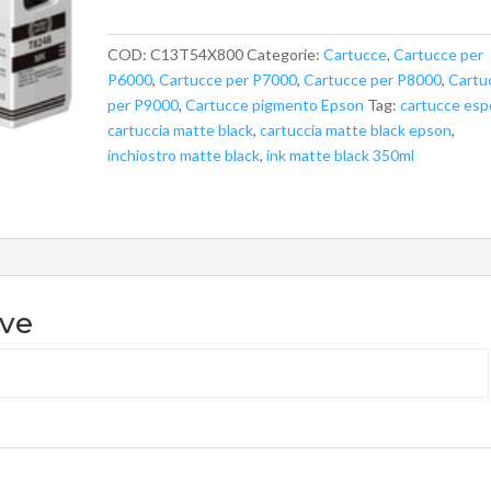
COD:
C13T54X800
Categorie:
Cartucce
,
Cartucce per
P6000
,
Cartucce per P7000
,
Cartucce per P8000
,
Cartu
per P9000
,
Cartucce pigmento Epson
Tag:
cartucce es
cartuccia matte black
,
cartuccia matte black epson
,
inchiostro matte black
,
ink matte black 350ml
ive