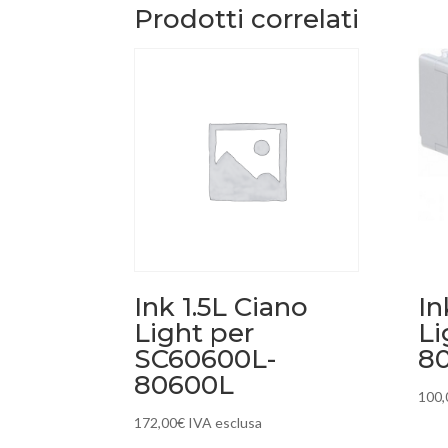
Prodotti correlati
Ink 1.5L Ciano
In
Light per
Li
SC60600L-
8
80600L
100,
172,00
€
IVA esclusa