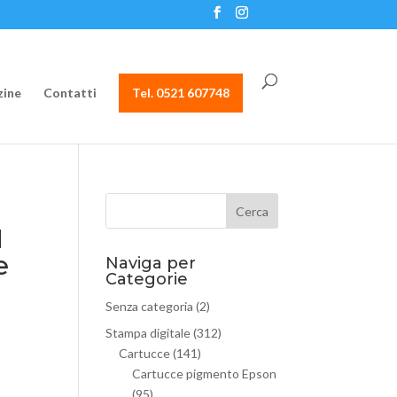
ine
Contatti
Tel. 0521 607748
N
e
Naviga per
Categorie
Senza categoria
(2)
Stampa digitale
(312)
Cartucce
(141)
Cartucce pigmento Epson
(95)