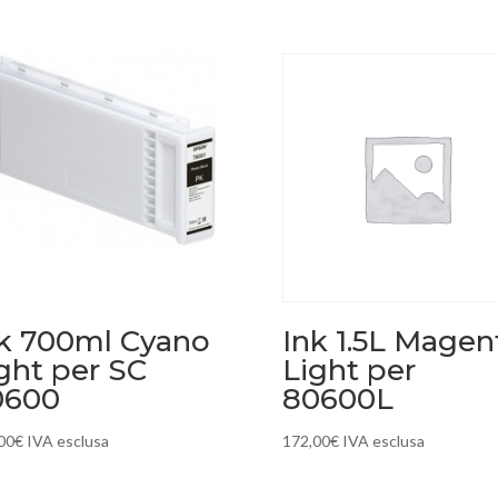
k 700ml Cyano
Ink 1.5L Magen
ght per SC
Light per
0600
80600L
00
€
IVA esclusa
172,00
€
IVA esclusa