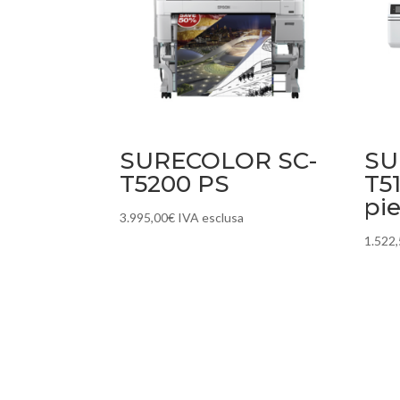
SURECOLOR SC-
SU
T5200 PS
T5
pie
3.995,00
€
IVA esclusa
1.522