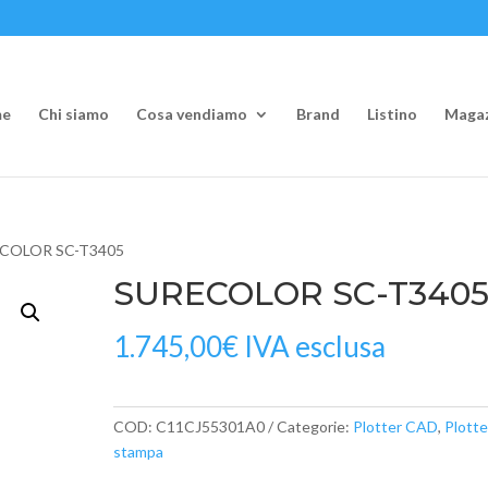
e
Chi siamo
Cosa vendiamo
Brand
Listino
Magaz
ECOLOR SC-T3405
SURECOLOR SC-T340
1.745,00
€
IVA esclusa
COD:
C11CJ55301A0
Categorie:
Plotter CAD
,
Plotte
stampa