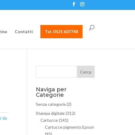
ine
Contatti
Tel. 0521 607748
5
Naviga per
Categorie
Senza categoria
(2)
Stampa digitale
(312)
r da
Cartucce
(141)
Cartucce pigmento Epson
(95)