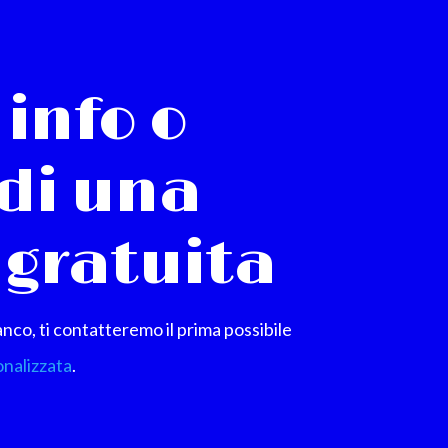
 info o
edi una
gratuita
ianco, ti contatteremo il prima possibile
nalizzata
.