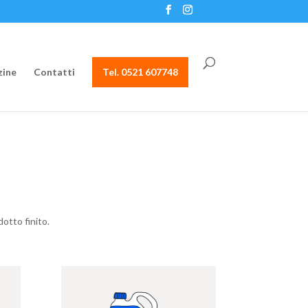
ine
Contatti
Tel. 0521 607748
otto finito.