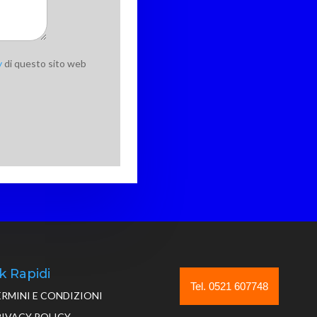
y
di questo sito web
k Rapidi
Tel. 0521 607748
ERMINI E CONDIZIONI
RIVACY POLICY