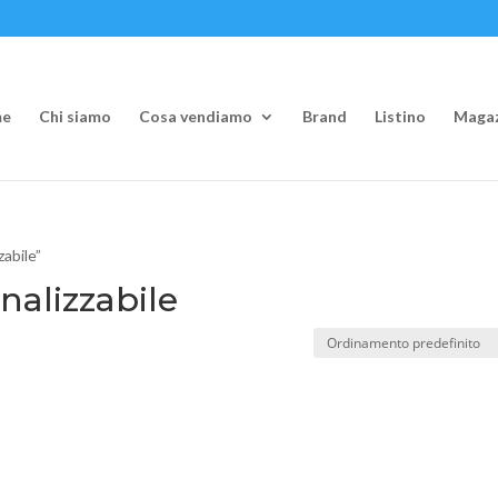
e
Chi siamo
Cosa vendiamo
Brand
Listino
Magaz
zabile”
nalizzabile