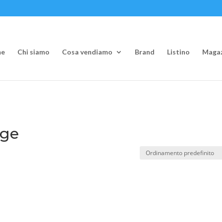
e
Chi siamo
Cosa vendiamo
Brand
Listino
Magaz
nge