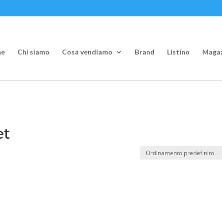
e
Chi siamo
Cosa vendiamo
Brand
Listino
Magaz
et