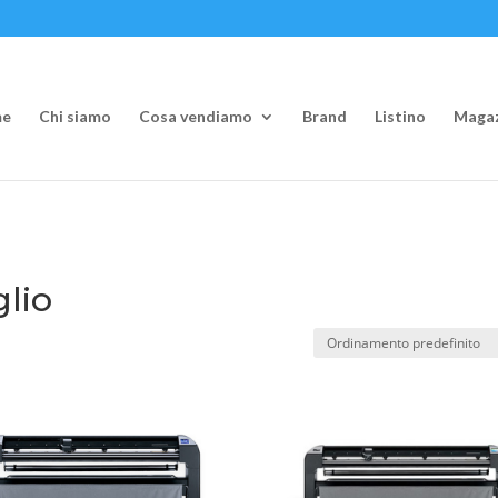
e
Chi siamo
Cosa vendiamo
Brand
Listino
Magaz
glio